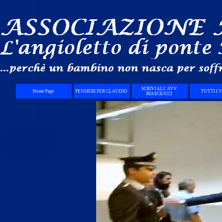
Vai ai contenuti
SCRIVI ALL'AVV.
Home Page
PENSIERI PER CLAUDIO
TUTTI I 
BIASCIUCCI