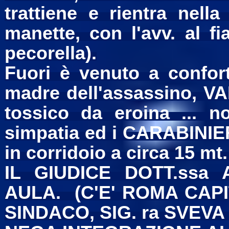
trattiene e rientra nell
manette, con l'avv. al fi
pecorella).
Fuori è venuto a confor
madre dell'assassino, V
tossico da eroina ... n
simpatia ed i CARABINIER
in corridoio a circa 15 mt.
IL GIUDICE DOTT.ss
AULA. (C'E' ROMA CAPI
SINDACO, SIG. ra SVEVA 