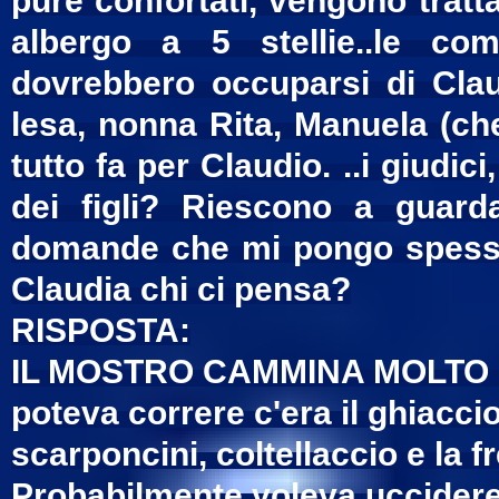
pure confortati, vengono trat
albergo a 5 stellie..le co
dovrebbero occuparsi di Claud
lesa, nonna Rita, Manuela (ch
tutto fa per Claudio. ..i giudic
dei figli? Riescono a guarda
domande che mi pongo spesso
Claudia chi ci pensa?
RISPOSTA:
IL MOSTRO CAMMINA MOLTO PI
poteva correre c'era il ghiacci
scarponcini, coltellaccio e la 
Probabilmente voleva uccidere